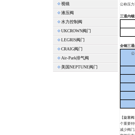
视镜
公称压力范
液压阀
三通内螺
水力控制阀
UKCROWN阀门
LEGRIS阀门
全铜三通
CRAIG阀门
公
Air-Park排气阀
美国NEPTUNE阀门
【
旋塞阀
个重要特
减少阀门