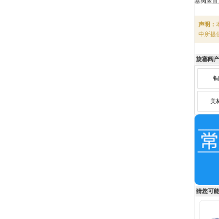
塞阀应直
声明：
中所提
旋塞阀
铜
美
猜您可