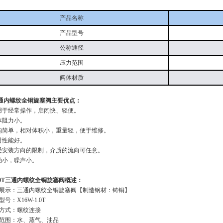
产品名称
产品型号
公称通径
压力范围
阀体材质
三通内螺纹全铜旋塞阀主要优点：
用于经常操作，启闭快、轻便。
体阻力小。
构简单，相对体积小，重量轻，便于维修。
封性能好。
受安装方向的限制，介质的流向可任意。
动小，噪声小。
1.0T三通内螺纹全铜旋塞阀概述：
展示：三通内螺纹全铜旋塞阀【制造钢材：铸铜】
号：X16W-1.0T
方式：螺纹连接
范围：水、蒸气、油品