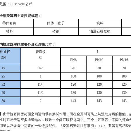
围：1.0Mpa/10公斤
全铜旋塞阀主要性能规范：
零件名称
阀体、塞子
填料
材料
铸铜
油浸石棉盘根
内螺纹旋塞阀主要外形及连接尺寸：
称通径
管螺纹
L
DN
G
PN6
PN10
PN16
15
1/2
70
70
70
25
1
100
100
100
32
11/4
120
120
120
40
11/2
130
130
130
50
2
143
143
143
】由于旋塞阀密封面之间运动带有擦拭作用，而在全开时可防止与流动介质的接触，
性时它易于适应多通道结构，以致一个阀可以获得两个、三个，甚至四个不同的流道
用量以及设备中需要的一些连接配件。『旋塞阀安装注意事项』：①、要留有阀柄旋