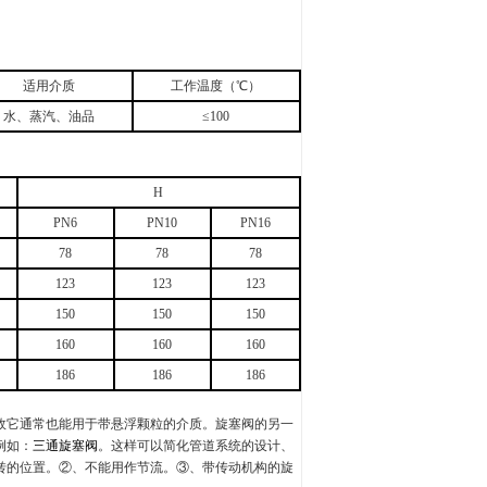
适用介质
工作温度（℃）
水、蒸汽、油品
≤100
H
PN6
PN10
PN16
78
78
78
123
123
123
150
150
150
160
160
160
186
186
186
故它通常也能用于带悬浮颗粒的介质。旋塞阀的另一
例如：
三通旋塞阀
。这样可以简化管道系统的设计、
转的位置。②、不能用作节流。③、带传动机构的旋