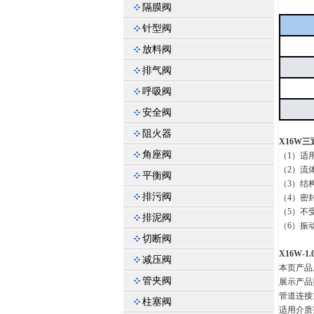
隔膜阀
针型阀
放料阀
排气阀
呼吸阀
安全阀
阻火器
X16W
角座阀
（1）适
（2）流
平衡阀
（3）结
排污阀
（4）密
（5）不
排泥阀
（6）振
切断阀
X16W-
减压阀
本页产品
管夹阀
展示产品型
管道连接
柱塞阀
适用介质