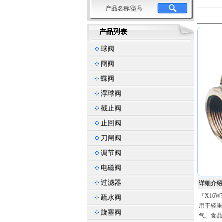
产品名称/型号
球阀
闸阀
蝶阀
浮球阀
截止阀
止回阀
刀闸阀
调节阀
电磁阀
过滤器
详细介
『X16
疏水阀
用于轻
旋塞阀
气、食