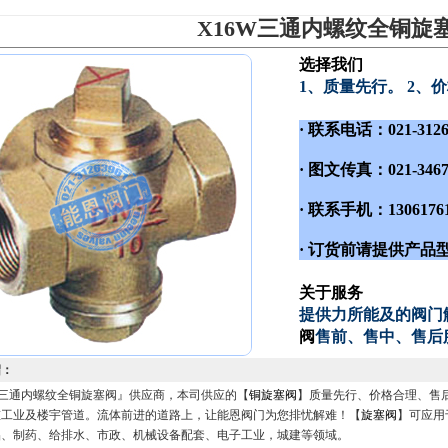
X16W三通内螺纹全铜旋
选择我们
1、质量先行。 2、
· 联系电话：021-31
· 图文传真：021-3467
· 联系手机：1306176
· 订货前请提供产
关于服务
提供力所能及的阀门
阀
售前、售中、售后
绍：
W三通内螺纹全铜旋塞阀』供应商，本司供应的【
铜旋塞阀
】质量先行、价格合理、售后
重工业及楼宇管道。流体前进的道路上，让能恩阀门为您排忧解难！【
旋塞阀
】可应用
品、制药、给排水、市政、机械设备配套、电子工业，城建等领域。