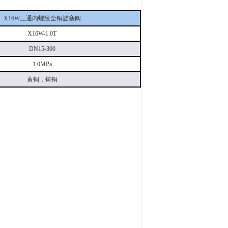
X16W三通内螺纹全铜旋塞阀
X16W-1.0T
DN15-300
1.0MPa
黄铜，铸铜