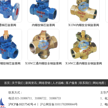
通铜芯旋塞阀
内螺纹铜芯旋塞阀
X13W内螺纹全铜旋塞阀
内螺纹铜芯旋塞阀
X16W三通内螺纹全铜旋塞阀
X14W三通内螺纹全铜旋塞阀
首页
|
关于我们
|
新闻资讯
|
网络营销
|
人才战略
|
客户服务
|
联系我们
|
网站地图
|
联系方式：
主导
电话:021-31006711、31006722、31006733
1、
化
沪ICP备10217542号-4
丨 沪公网安备31011702890844号
2、
电