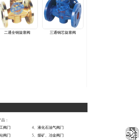
二通全铜旋塞阀
三通铜芯旋塞阀
产品：
工阀门
4、
液化石油气阀门
站阀门
5、
煤矿、冶金阀门