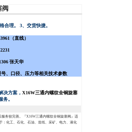
塞阀
价格合理。 3、交货快捷。
263961（直线）
2231
1306 张天华
品型号、口径、压力等相关技术参数
解决方案，
X16W三通内螺纹全铜旋塞
服务。
服务较完善。『X16W三通内螺纹全铜旋塞阀』适
于：化工、石化、石油、造纸、采矿、电力、液化