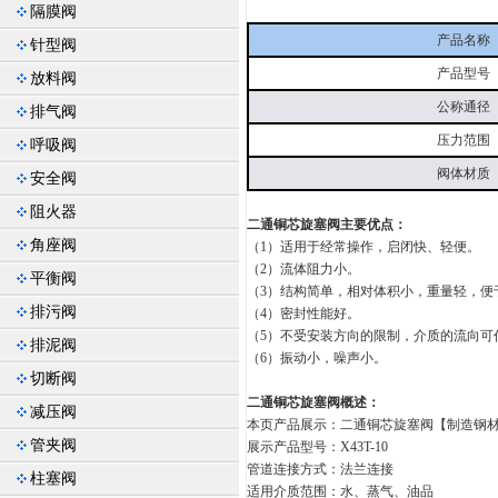
隔膜阀
产品名称
针型阀
产品型号
放料阀
公称通径
排气阀
压力范围
呼吸阀
阀体材质
安全阀
阻火器
二通铜芯旋塞阀主要优点：
角座阀
（1）适用于经常操作，启闭快、轻便。
（2）流体阻力小。
平衡阀
（3）结构简单，相对体积小，重量轻，便
排污阀
（4）密封性能好。
（5）不受安装方向的限制，介质的流向可
排泥阀
（6）振动小，噪声小。
切断阀
二通铜芯旋塞阀概述：
减压阀
本页产品展示：二通铜芯旋塞阀【制造钢
管夹阀
展示产品型号：X43T-10
管道连接方式：法兰连接
柱塞阀
适用介质范围：水、蒸气、油品