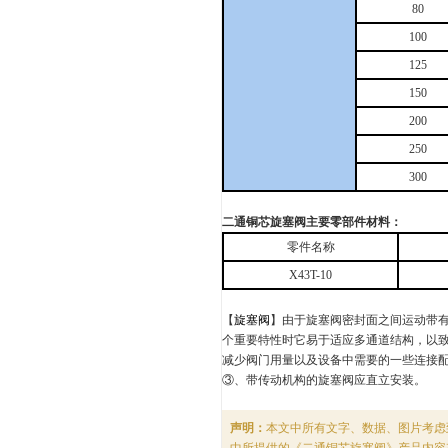
80
100
125
150
200
250
300
二通铜芯旋塞阀主要零部件材料：
零件名称
X43T-10
【
旋塞阀
】由于旋塞阀密封面之间运动带
个重要特性时它易于适应多通道结构，以
减少阀门用量以及设备中需要的一些连接配件
③、带传动机构的旋塞阀应直立安装。
声明：
本文中所有文字、数据、图片考虑