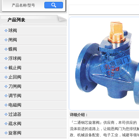
产品名称/型号
球阀
闸阀
蝶阀
浮球阀
截止阀
止回阀
刀闸阀
调节阀
电磁阀
过滤器
详细介绍：
『二通铜芯旋塞阀』供应商，本司供应的
疏水阀
流体前进的道路上，让能恩阀门为您排忧
旋塞阀
政、机械设备配套、电子工业，城建等领