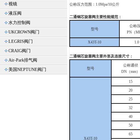
视镜
公称压力范围：1.0Mpa/10公斤
液压阀
二通铜芯旋塞阀主要性能规范：
水力控制阀
公称
型号
UKCROWN阀门
PN（M
LEGRIS阀门
X43T-10
1.0
CRAIG阀门
二通铜芯旋塞阀主要外形及连接尺寸：
Air-Park排气阀
公称通径
型号
美国NEPTUNE阀门
DN（mm）
15
20
25
32
40
50
65
X43T-10