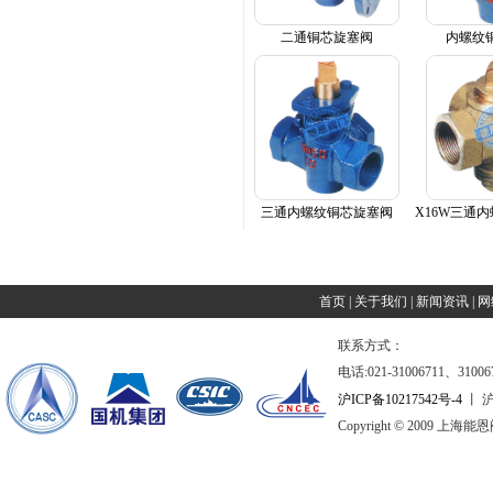
二通铜芯旋塞阀
内螺纹
三通内螺纹铜芯旋塞阀
X16W三通
首页
|
关于我们
|
新闻资讯
|
网
联系方式：
电话:021-31006711、31006
沪ICP备10217542号-4
丨 沪
Copyright © 2009 