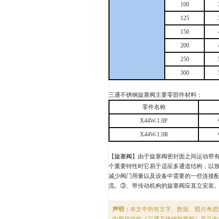
100
125
150
200
250
300
三通不锈钢旋塞阀主要零部件材料：
零件名称
X44W-1.0P
X44W-1.0R
【
旋塞阀
】由于旋塞阀密封面之间运动带
个重要特性时它易于适应多通道结构，以
减少阀门用量以及设备中需要的一些连接配件
流。③、带传动机构的旋塞阀应直立安装
声明：
本文中所有文字、数据、图片考虑