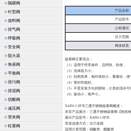
隔膜阀
产品名称
针型阀
产品型号
放料阀
公称通径
排气阀
压力范围
呼吸阀
阀体材质
安全阀
阻火器
旋塞阀主要优点：
角座阀
（1）适用于经常操作，启闭快、轻便。
（2）流体阻力小。
平衡阀
（3）结构简单，相对体积小，重量轻，便
排污阀
（4）密封性能好。
（5）不受安装方向的限制，介质的流向可
排泥阀
（6）振动小，噪声小。
切断阀
X44W-1.0P/R三通不锈钢旋塞阀概述：
减压阀
本页产品展示：三通不锈钢旋塞阀【制造钢材：3
管夹阀
展示产品型号：X44W-1.0P/R
管道连接方式：法兰连接
柱塞阀
适用介质范围：硝酸类、醋酸类