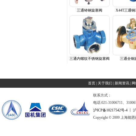
三通铸钢旋塞阀
X44T三通
三通内螺纹不锈钢旋塞阀
三通全铜
首页
|
关于我们
|
新闻资讯
|
网
联系方式：
电话:021-31006711、31006
沪ICP备10217542号-4
丨 沪
Copyright © 2009 