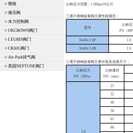
视镜
公称压力范围：1.0Mpa/10公斤
液压阀
三通不锈钢旋塞阀主要性能规范：
水力控制阀
公称压
型号
UKCROWN阀门
PN（MP
LEGRIS阀门
X44W-1.0P
1.0
CRAIG阀门
X44W-1.0R
1.0
Air-Park排气阀
三通不锈钢旋塞阀主要外形及连接尺寸：
美国NEPTUNE阀门
公称压力
公称通径
PN（MPa）
DN（mm）
25
32
40
50
65
80
1.0