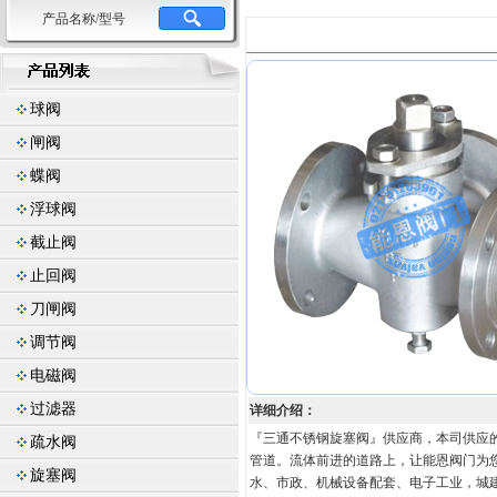
产品名称/型号
球阀
闸阀
蝶阀
浮球阀
截止阀
止回阀
刀闸阀
调节阀
电磁阀
过滤器
详细介绍：
『三通不锈钢旋塞阀』供应商，本司供应
疏水阀
管道。流体前进的道路上，让能恩阀门为
旋塞阀
水、市政、机械设备配套、电子工业，城