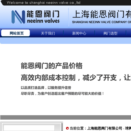
网站首页
关于我们
新闻中心
阀门选型
当前位置：
上海能恩阀门有限公司
-
球