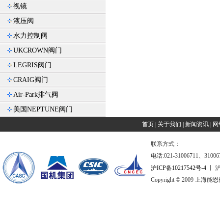
视镜
液压阀
水力控制阀
UKCROWN阀门
LEGRIS阀门
CRAIG阀门
Air-Park排气阀
美国NEPTUNE阀门
首页
|
关于我们
|
新闻资讯
|
网
联系方式：
电话:021-31006711、31006
沪ICP备10217542号-4
丨 沪
Copyright © 2009 