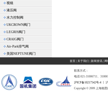
视镜
液压阀
水力控制阀
UKCROWN阀门
LEGRIS阀门
CRAIG阀门
Air-Park排气阀
美国NEPTUNE阀门
首页
|
关于我们
|
新闻资讯
|
网
联系方式：
电话:021-31006711、31006
沪ICP备10217542号-4
丨 沪
Copyright © 2009 